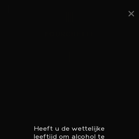
Skip
to
content
Heeft u de wettelijke
FOUR O FOUR
leeftijd om alcohol te