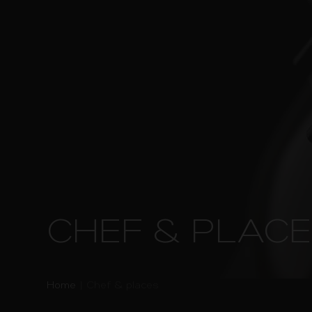
Skip
to
MENU
content
CHEF & PLAC
Home
|
Chef & places