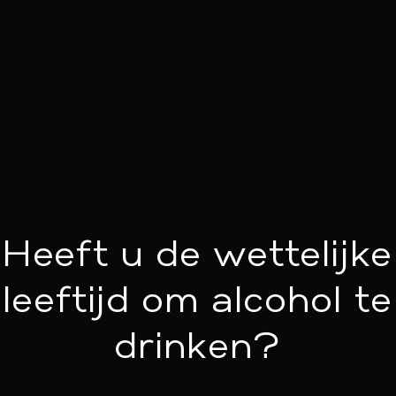
Heeft u de wettelijke
Yalo
leeftijd om alcohol te
Urban
Boutique
drinken?
Hotel
Ghent