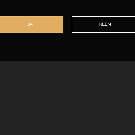
Lees meer
JA
NEEN
little things, for one day you
realise they were big thin