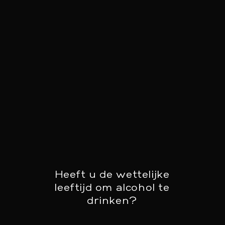
Use
the
left
and
right
arrow
keys
to
access
the
carousel
navigation
buttons
Kwartel, wortel,
Heeft u de wettelijke
leeftijd om alcohol te
miso en postelein
drinken?
Bekijk recept