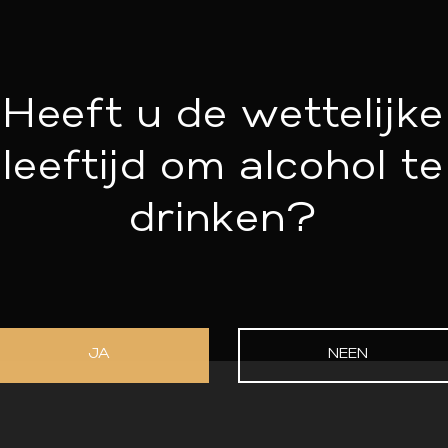
Cannelloni met
Heeft u de wettelijke
kreeft,
leeftijd om alcohol te
mosterdbloem en
gember
drinken?
Bekijk recept
JA
NEEN