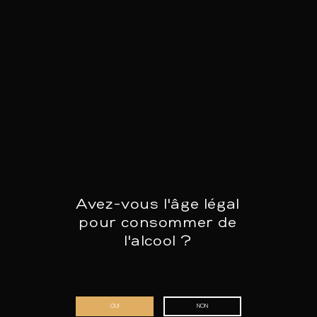
Winston Churchillplein 3, 9600 Ronse
Lundi ouvert de 16:00 – 0:00
Mercredi – Jeudi ouvert de 16:00 – 0:00
Vendredi – Dimanche ouvert de
16:00 – 03:00
www.winston3.be
Avez-vous l'âge légal
pour consommer de
l'alcool ?
OUI
NON