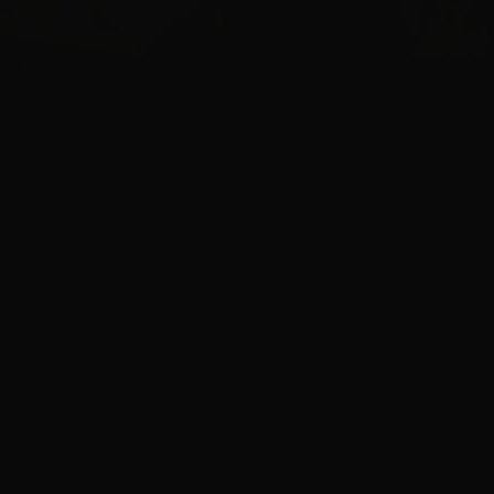
Home
|
Chefs & places
|
Winston 3 – Des cocktails
surprenants et savoureux.